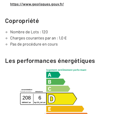
https://www.georisques.gouv.fr/
Copropriété
Nombre de Lots : 120
Charges courantes par an : 1,0 €
Pas de procédure en cours
Les performances énergétiques
logement extrêmement performant
consommation
(énergie primaire)
émissions
208
6
2
2
kWh/m
.an
kg CO
/m
.an
2