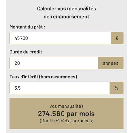
Calculer vos mensualités
de remboursement
Montant du prêt :
€
Durée du crédit
années
Taux d'intérêt (hors assurances)
%
vos mensualités
274.56
€ par mois
(Dont
9.52
€ d’assurances)