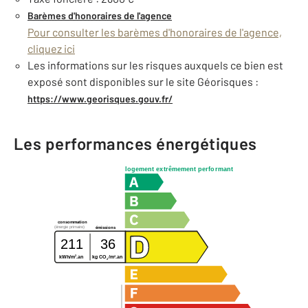
Barèmes d'honoraires de l'agence
Pour consulter les barèmes d'honoraires de l'agence,
cliquez ici
Les informations sur les risques auxquels ce bien est
exposé sont disponibles sur le site Géorisques :
https://www.georisques.gouv.fr/
Les performances énergétiques
logement extrêmement performant
consommation
(énergie primaire)
émissions
211
36
2
2
kWh/m
.an
kg CO
/m
.an
2