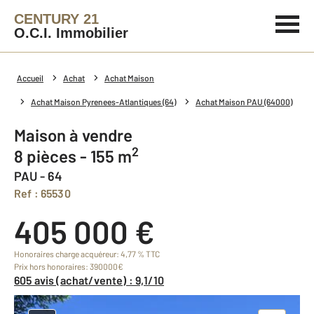
CENTURY 21
O.C.I. Immobilier
Accueil
Achat
Achat Maison
Achat Maison Pyrenees-Atlantiques (64)
Achat Maison PAU (64000)
Maison à vendre
2
8 pièces - 155 m
PAU - 64
Ref : 65530
405 000 €
Honoraires charge acquéreur: 4,77 % TTC
Prix hors honoraires: 390000€
605 avis (achat/vente) : 9,1/10