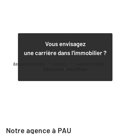
1
Vous envisagez
une carrière dans l'immobilier ?
Agence immobilière
Location
Location immeuble
Découvrir nos offres
Notre agence à PAU