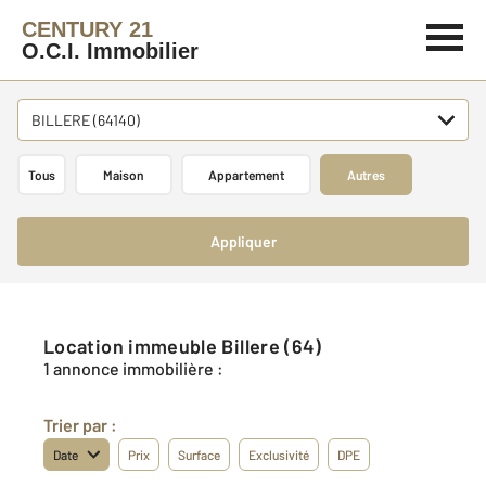
CENTURY 21
O.C.I. Immobilier
BILLERE (64140)
Tous
Maison
Appartement
Autres
Appliquer
Location immeuble Billere (64)
1 annonce immobilière :
Trier par :
Date
Prix
Surface
Exclusivité
DPE