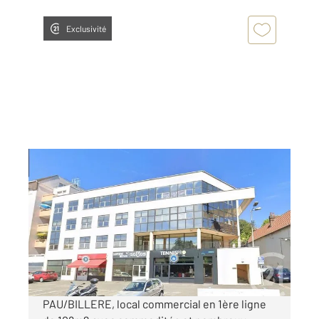
Exclusivité
BILLERE 64
2
108 m
Ref : 66529
Immeuble à louer
880 €
par mois charges comprises
PAU/BILLERE, local commercial en 1ère ligne